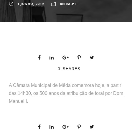
1 JUNHO, 2019
BEIRA.PT
0
SHARES
A Câmara Municipal de Mêda comemora hoje, a partir
das 14h30, os 500 anos da atribuição de foral por Dom
Manuel I.