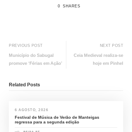
0
SHARES
PREVIOUS POST
NEXT POST
Município do Sabugal
Ceia Medieval realiza-se
promove ‘Férias em Ação’
hoje em Pinhel
Related Posts
6 AGOSTO, 2026
Festival de Música de Verão de Manteigas
regressa para a segunda edição
BEIRA.PT