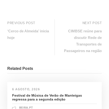
PREVIOUS POST
NEXT POST
‘Cerco de Almeida’ inicia
CIMBSE reúne para
hoje
discutir Rede de
Transportes de
Passageiros na região
Related Posts
6 AGOSTO, 2026
Festival de Música de Verão de Manteigas
regressa para a segunda edição
BEIRA.PT