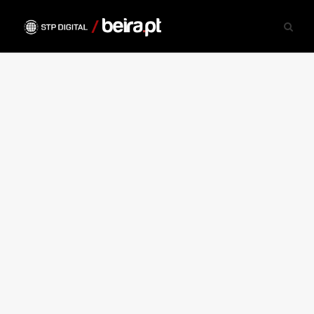
21 OUTUBRO, 2019
Comemoração do 135.º
Aniversário do comando
distrital da Guarda da PSP
em Gouveia
A cidade de Gouveia acolhe, hoje e amanhã,
as comemorações do 135.º aniversário do
Comando Distrital da Polícia de Segurança
Pública (PSP) da Guarda.