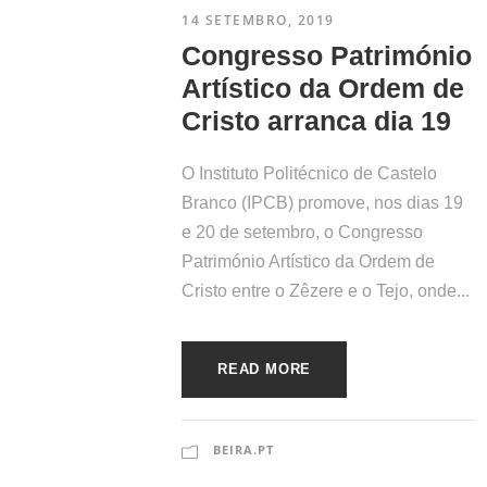
14 SETEMBRO, 2019
Congresso Património
Artístico da Ordem de
Cristo arranca dia 19
Fortalecer estratégicas de desenvolvimento
O Instituto Politécnico de Castelo
entre as duas regiões, através da permuta de
Branco (IPCB) promove, nos dias 19
informação, valorizando por um lado os
e 20 de setembro, o Congresso
recursos digitais e por outro a troca de
Património Artístico da Ordem de
comunicação entre os dois países, sempre e
Cristo entre o Zêzere e o Tejo, onde...
língua portuguesa, é o principal objetivo.
READ MORE
BEIRA.PT