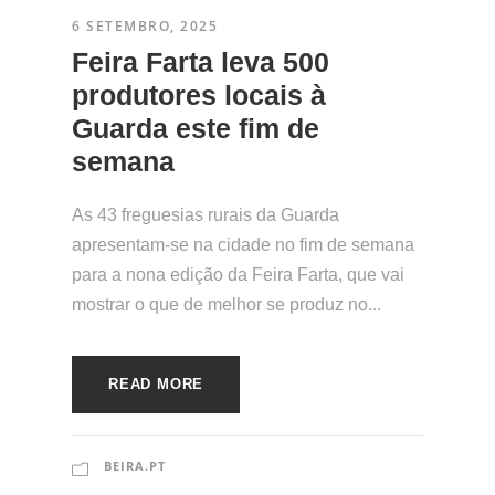
6 SETEMBRO, 2025
Feira Farta leva 500
produtores locais à
Guarda este fim de
semana
As 43 freguesias rurais da Guarda
apresentam-se na cidade no fim de semana
para a nona edição da Feira Farta, que vai
mostrar o que de melhor se produz no...
READ MORE
BEIRA.PT