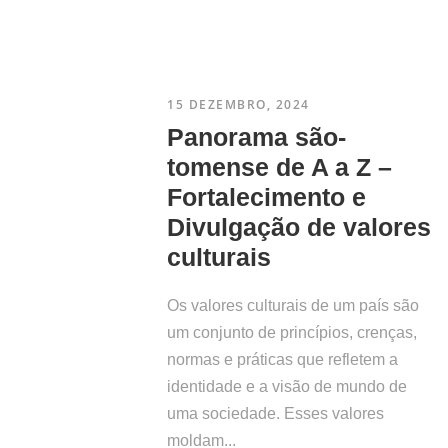
15 DEZEMBRO, 2024
Panorama são-
tomense de A a Z –
Fortalecimento e
O PROJETO
Divulgação de valores
culturais
Os valores culturais de um país são
um conjunto de princípios, crenças,
normas e práticas que refletem a
Fortalecer estratégicas de desenvolvimento
identidade e a visão de mundo de
entre as duas regiões, através da permuta de
uma sociedade. Esses valores
informação, valorizando por um lado os
moldam...