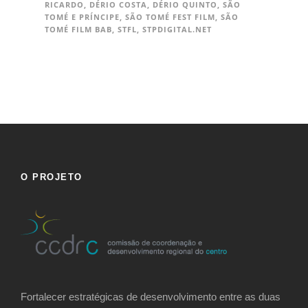
RICARDO
,
DÉRIO COSTA
,
DÉRIO QUINTO
,
SÃO
TOMÉ E PRÍNCIPE
,
SÃO TOMÉ FEST FILM
,
SÃO
TOMÉ FILM BAB
,
STFL
,
STPDIGITAL.NET
O PROJETO
Fortalecer estratégicas de desenvolvimento entre as duas