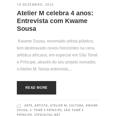
18 DEZEMBRO, 2023
Atelier M celebra 4 anos:
Entrevista com Kwame
Sousa
Kwame Sousa, renomado artista plástico,
tem desbravado novos horizontes na cena
artística africana, em especial em São Tomé
e Príncipe, através do seu projeto inovador,
o Atelier M. Nesta entrevista,...
READ MORE
ARTE
,
ARTISTA
,
ATELIER M
,
CULTURA
,
KWAME
SOUSA
,
S. TOMÉ E PRÍNCIPE
,
SÃO TOMÉ E
PRÍNCIPE
,
STPDIGITAL.NET