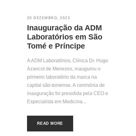
20 DEZEMBRO, 2023
Inauguração da ADM
Laboratórios em São
Tomé e Príncipe
A ADM Laboratórios, Clínica Dr. Hugo
Azancot de Menezes, inaugurou o
primeiro laboratório da marca na
capital são-tomense. A cerimónia de
inauguração foi presidida pela CEO e
Especialista em Medicina...
READ MORE