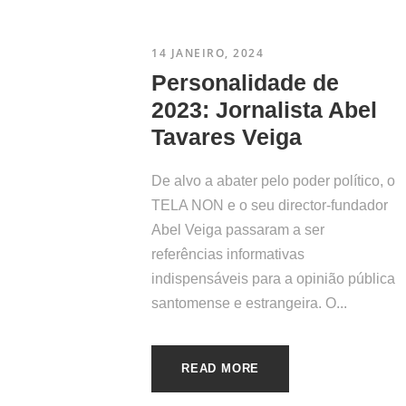
14 JANEIRO, 2024
Personalidade de
2023: Jornalista Abel
Tavares Veiga
De alvo a abater pelo poder político, o
TELA NON e o seu director-fundador
Abel Veiga passaram a ser
referências informativas
indispensáveis para a opinião pública
santomense e estrangeira. O...
READ MORE