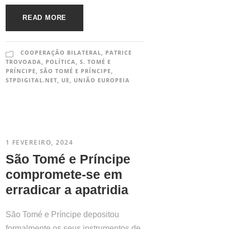
READ MORE
COOPERAÇÃO BILATERAL
,
PATRICE
TROVOADA
,
POLÍTICA
,
S. TOMÉ E
PRÍNCIPE
,
SÃO TOMÉ E PRÍNCIPE
,
STPDIGITAL.NET
,
UE
,
UNIÃO EUROPEIA
1 FEVEREIRO, 2024
São Tomé e Príncipe
compromete-se em
erradicar a apatridia
São Tomé e Príncipe depositou
formalmente os seus instrumentos de