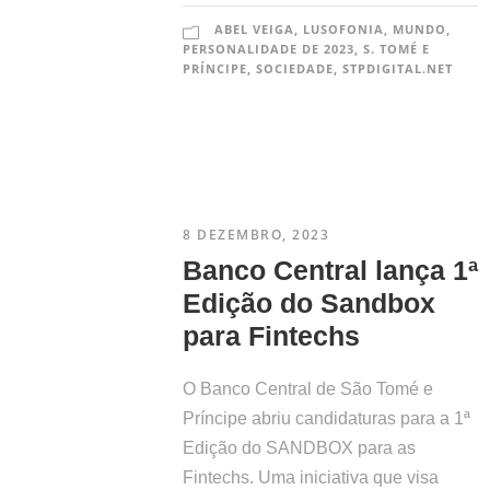
ABEL VEIGA
,
LUSOFONIA
,
MUNDO
,
PERSONALIDADE DE 2023
,
S. TOMÉ E
PRÍNCIPE
,
SOCIEDADE
,
STPDIGITAL.NET
8 DEZEMBRO, 2023
Banco Central lança 1ª
O PROJETO
Edição do Sandbox
para Fintechs
O Banco Central de São Tomé e
Príncipe abriu candidaturas para a 1ª
Edição do SANDBOX para as
Fortalecer estratégicas de desenvolvimento
Fintechs. Uma iniciativa que visa