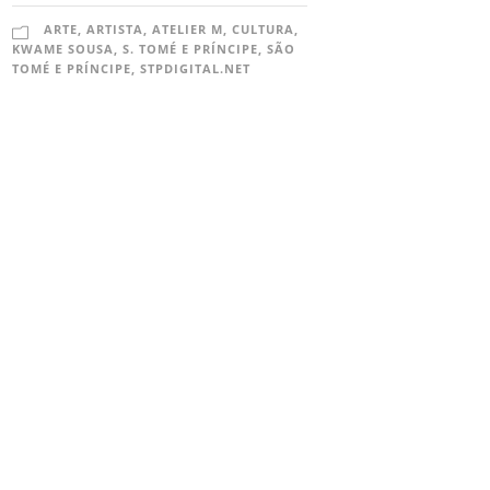
ARTE
,
ARTISTA
,
ATELIER M
,
CULTURA
,
KWAME SOUSA
,
S. TOMÉ E PRÍNCIPE
,
SÃO
TOMÉ E PRÍNCIPE
,
STPDIGITAL.NET
O STPDIGITAL.NET
 STP Digital é propriedade da Téla Digital
edia Group Lda. e foi fundado em 12 de Julho