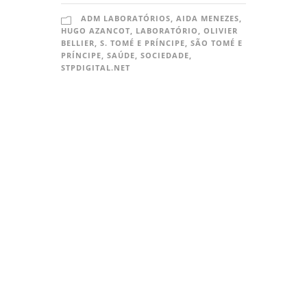
ADM LABORATÓRIOS
,
AIDA MENEZES
,
HUGO AZANCOT
,
LABORATÓRIO
,
OLIVIER
BELLIER
,
S. TOMÉ E PRÍNCIPE
,
SÃO TOMÉ E
PRÍNCIPE
,
SAÚDE
,
SOCIEDADE
,
STPDIGITAL.NET
O BEIRA.PT
O
Propriedade da ADSI – Agência de
M
Desenvolvimento para a Sociedade de