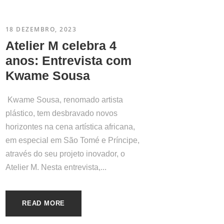
18 DEZEMBRO, 2023
Atelier M celebra 4
anos: Entrevista com
Kwame Sousa
Kwame Sousa, renomado artista
plástico, tem desbravado novos
horizontes na cena artística africana,
em especial em São Tomé e Príncipe,
através do seu projeto inovador, o
Atelier M. Nesta entrevista,...
READ MORE