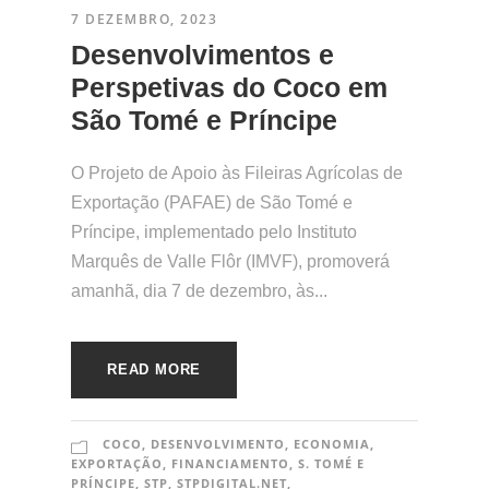
7 DEZEMBRO, 2023
Desenvolvimentos e
Perspetivas do Coco em
São Tomé e Príncipe
O Projeto de Apoio às Fileiras Agrícolas de
Exportação (PAFAE) de São Tomé e
Príncipe, implementado pelo Instituto
Marquês de Valle Flôr (IMVF), promoverá
amanhã, dia 7 de dezembro, às...
READ MORE
COCO
,
DESENVOLVIMENTO
,
ECONOMIA
,
EXPORTAÇÃO
,
FINANCIAMENTO
,
S. TOMÉ E
PRÍNCIPE
,
STP
,
STPDIGITAL.NET
,