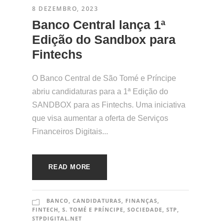
8 DEZEMBRO, 2023
Banco Central lança 1ª
Edição do Sandbox para
Fintechs
O Banco Central de São Tomé e Príncipe
abriu candidaturas para a 1ª Edição do
SANDBOX para as Fintechs. Uma iniciativa
que visa aumentar a oferta de Serviços
Financeiros Digitais...
READ MORE
BANCO
,
CANDIDATURAS
,
FINANÇAS
,
FINTECH
,
S. TOMÉ E PRÍNCIPE
,
SOCIEDADE
,
STP
,
STPDIGITAL.NET